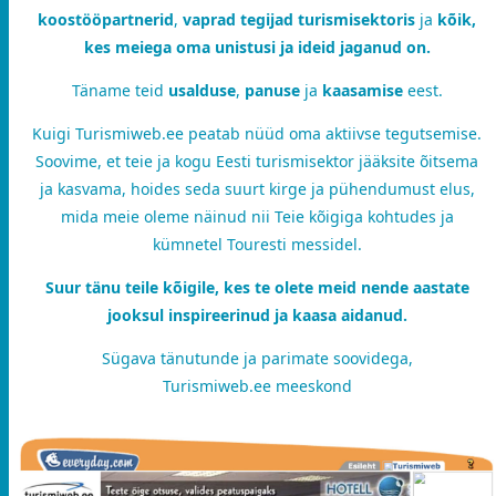
koostööpartnerid
,
vaprad tegijad turismisektoris
ja
kõik,
kes meiega oma unistusi ja ideid jaganud on.
Täname teid
usalduse
,
panuse
ja
kaasamise
eest.
Kuigi Turismiweb.ee peatab nüüd oma aktiivse tegutsemise.
Soovime, et teie ja kogu Eesti turismisektor jääksite õitsema
ja kasvama, hoides seda suurt kirge ja pühendumust elus,
mida meie oleme näinud nii Teie kõigiga kohtudes ja
kümnetel Touresti messidel.
Suur tänu teile kõigile, kes te olete meid nende aastate
jooksul inspireerinud ja kaasa aidanud.
Sügava tänutunde ja parimate soovidega,
Turismiweb.ee meeskond