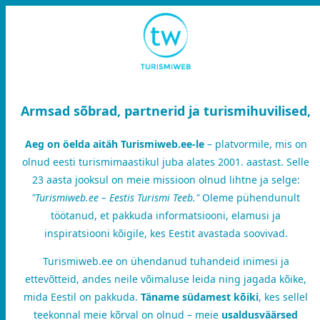
Armsad sõbrad, partnerid ja turismihuvilised,
Aeg on öelda aitäh Turismiweb.ee-le
– platvormile, mis on
olnud eesti turismimaastikul juba alates 2001. aastast. Selle
23 aasta jooksul on meie missioon olnud lihtne ja selge:
"Turismiweb.ee – Eestis Turismi Teeb."
Oleme pühendunult
töötanud, et pakkuda informatsiooni, elamusi ja
inspiratsiooni kõigile, kes Eestit avastada soovivad.
Turismiweb.ee on ühendanud tuhandeid inimesi ja
ettevõtteid, andes neile võimaluse leida ning jagada kõike,
mida Eestil on pakkuda.
Täname südamest kõiki
, kes sellel
teekonnal meie kõrval on olnud – meie
usaldusväärsed